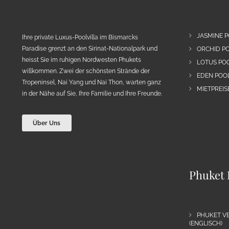
JASMINE P
Ihre private Luxus-Poolvilla im Bismarcks
Paradise grenzt an den Sirinat-Nationalpark und
ORCHID PO
heisst Sie im ruhigen Nordwesten Phukets
LOTUS POO
willkommen. Zwei der schönsten Strände der
EDEN POOL
Tropeninsel, Nai Yang und Nai Thon, warten ganz
MIETPREIS
in der Nähe auf Sie, Ihre Familie und Ihre Freunde.
Über Uns
Phuket 
PHUKET VE
(ENGLISCH)