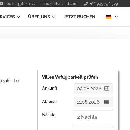
booking@luxuryvillasphuketthailand.com
+66 945 796 579
RVICES
ÜBER UNS
JETZT BUCHEN
Villen Vefügbarkeit prüfen
zaktı bir
Ankunft
Abreise
Nächte