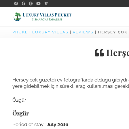
PHUKET LUXURY VILLAS
|
REVIEWS
|
HERŞEY ÇOK
Herşe
Herşey çok güzeldi ev fotoğraflarda olduğu gibiydi a
yere gidebilmek için sürekli araç kullanılması gerekl
Özgür
Özgür
Period of stay :
July 2016