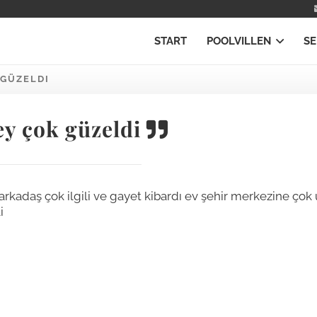
START
POOLVILLEN
SE
 GÜZELDI
y çok güzeldi
rkadaş çok ilgili ve gayet kibardı ev şehir merkezine çok u
i