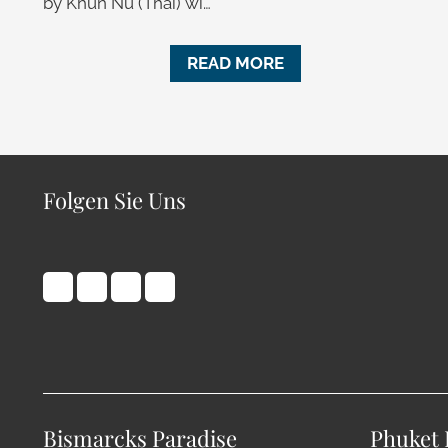
by Khun Nu (Thai) wi…
READ MORE
Folgen Sie Uns
Bismarcks Paradise
Phuket 