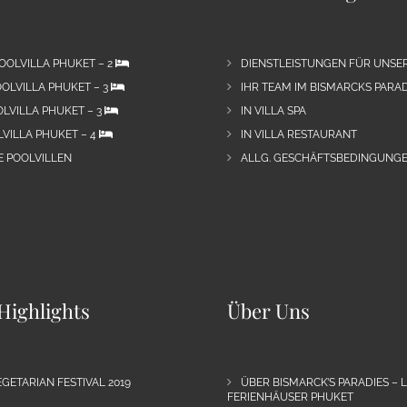
OOLVILLA PHUKET – 2
DIENSTLEISTUNGEN FÜR UNSE
OLVILLA PHUKET – 3
IHR TEAM IM BISMARCKS PARAD
LVILLA PHUKET – 3
IN VILLA SPA
VILLA PHUKET – 4
IN VILLA RESTAURANT
E POOLVILLEN
ALLG. GESCHÄFTSBEDINGUNGE
Highlights
Über Uns
GETARIAN FESTIVAL 2019
ÜBER BISMARCK’S PARADIES – 
FERIENHÄUSER PHUKET