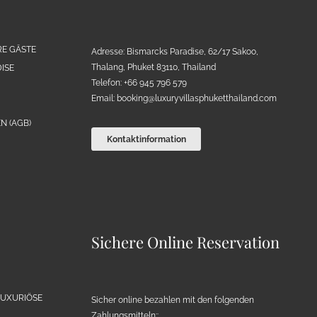
RE GÄSTE
Adresse: Bismarcks Paradise, 62/17 Sakoo,
Thalang, Phuket 83110, Thailand
ISE
Telefon: +66 945 796 579
Email:
booking@luxuryvillasphuketthailand.com
N (AGB)
Kontaktinformation
Sichere Online Reservation
LUXURIÖSE
Sicher online bezahlen mit den folgenden
Zahlungsmitteln::