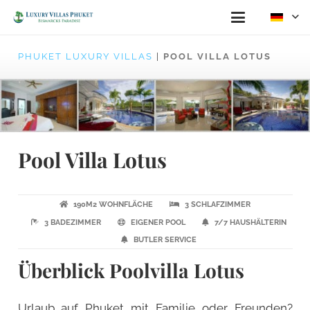
PHUKET LUXURY VILLAS
|
POOL VILLA LOTUS
Pool Villa Lotus
190M2 WOHNFLÄCHE
3 SCHLAFZIMMER
3 BADEZIMMER
EIGENER POOL
7/7 HAUSHÄLTERIN
BUTLER SERVICE
Überblick Poolvilla Lotus
Urlaub auf Phuket mit Familie oder Freunden?