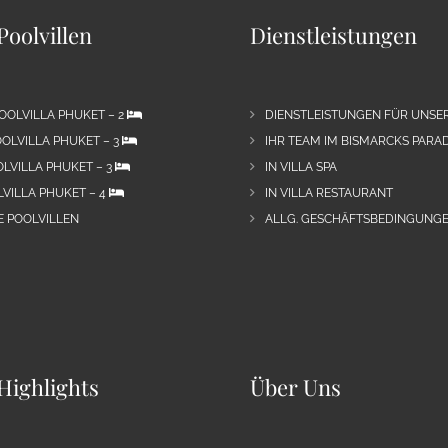
Poolvillen
Dienstleistungen
OOLVILLA PHUKET – 2
DIENSTLEISTUNGEN FÜR UNSE
OLVILLA PHUKET – 3
IHR TEAM IM BISMARCKS PARAD
LVILLA PHUKET – 3
IN VILLA SPA
VILLA PHUKET – 4
IN VILLA RESTAURANT
E POOLVILLEN
ALLG. GESCHÄFTSBEDINGUNGE
Highlights
Über Uns