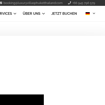
booking@luxuryvillasphuketthailand.com
+66 945 796 579
RVICES
ÜBER UNS
JETZT BUCHEN