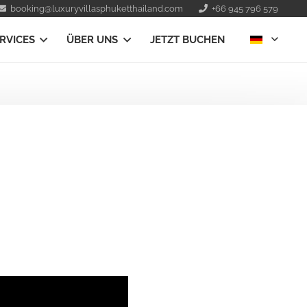
booking@luxuryvillasphuketthailand.com
+66 945 796 579
RVICES
ÜBER UNS
JETZT BUCHEN