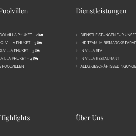
Poolvillen
Dienstleistungen
OOLVILLA PHUKET – 2
DIENSTLEISTUNGEN FÜR UNSE
OLVILLA PHUKET – 3
IHR TEAM IM BISMARCKS PARAD
LVILLA PHUKET – 3
IN VILLA SPA
VILLA PHUKET – 4
IN VILLA RESTAURANT
E POOLVILLEN
ALLG. GESCHÄFTSBEDINGUNGE
Highlights
Über Uns