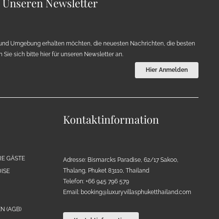
r Unseren Newsletter
und Umgebung erhalten möchten, die neuesten Nachrichten, die besten
Sie sich bitte hier für unseren Newsletter an.
Hier Anmelden
Kontaktinformation
RE GÄSTE
Adresse: Bismarcks Paradise, 62/17 Sakoo,
Thalang, Phuket 83110, Thailand
ISE
Telefon: +66 945 796 579
Email:
booking@luxuryvillasphuketthailand.com
N (AGB)