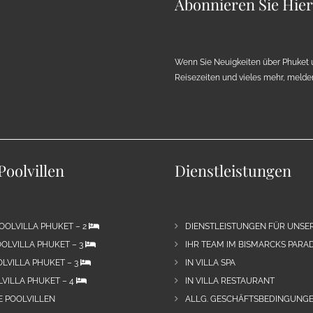
Abonnieren Sie Hie
Wenn Sie Neuigkeiten über Phuket 
Reisezeiten und vieles mehr, melden 
Poolvillen
Dienstleistungen
OOLVILLA PHUKET – 2
DIENSTLEISTUNGEN FÜR UNSE
OLVILLA PHUKET – 3
IHR TEAM IM BISMARCKS PARAD
LVILLA PHUKET – 3
IN VILLA SPA
VILLA PHUKET – 4
IN VILLA RESTAURANT
E POOLVILLEN
ALLG. GESCHÄFTSBEDINGUNGE