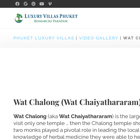
PHUKET LUXURY VILLAS
|
VIDEO GALLERY
|
WAT C
Wat Chalong
(
Wat Chaiyathararam
Wat Chalong
(aka
Wat Chaiyathararam
) is the la
visit only one temple … then the Chalong temple sh
two monks played a pivotal role in leading the loca
knowledge of herbal medicine they were able to hel