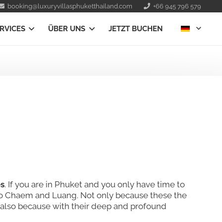
booking@luxuryvillasphuketthailand.com
+66 945 796 579
RVICES
ÜBER UNS
JETZT BUCHEN
s
. If you are in Phuket and you only have time to
 Pho Chaem and Luang. Not only because these the
t also because with their deep and profound