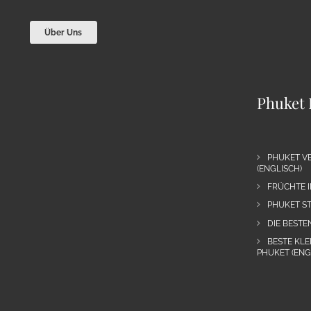
Über Uns
Phuket 
PHUKET VE
(ENGLISCH)
FRÜCHTE I
PHUKET ST
DIE BESTE
BESTE KLE
PHUKET (ENG