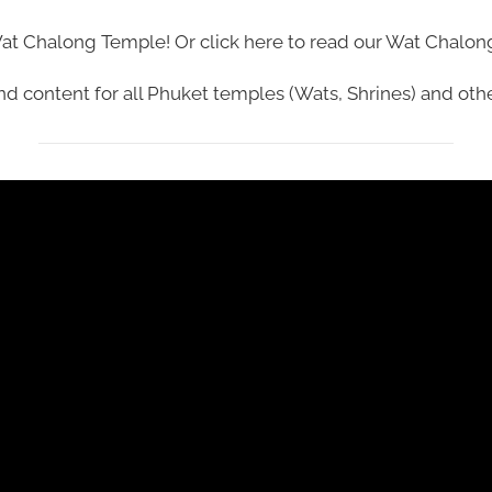
 Wat Chalong Temple!
Or click here to read our
Wat Chalong
d content for all Phuket temples (Wats, Shrines) and othe