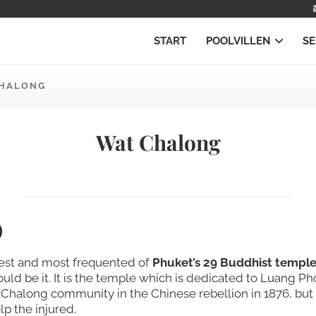
START
POOLVILLEN
SE
HALONG
Wat Chalong
)
rgest and most frequented of
Phuket’s 29 Buddhist temple
ould be it. It is the temple which is dedicated to Luang
l Chalong community in the Chinese rebellion in 1876, bu
p the injured.