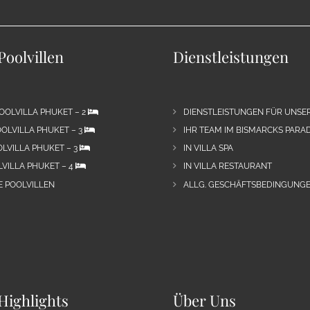
Poolvillen
Dienstleistungen
OOLVILLA PHUKET – 2
DIENSTLEISTUNGEN FÜR UNSE
OLVILLA PHUKET – 3
IHR TEAM IM BISMARCKS PARAD
LVILLA PHUKET – 3
IN VILLA SPA
VILLA PHUKET – 4
IN VILLA RESTAURANT
E POOLVILLEN
ALLG. GESCHÄFTSBEDINGUNGE
Highlights
Über Uns