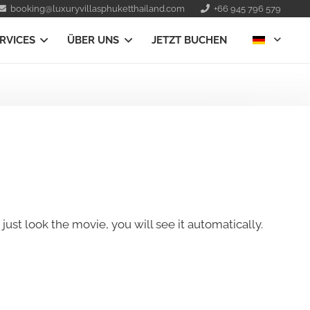
booking@luxuryvillasphuketthailand.com
+66 945 796 579
RVICES
ÜBER UNS
JETZT BUCHEN
ust look the movie, you will see it automatically.