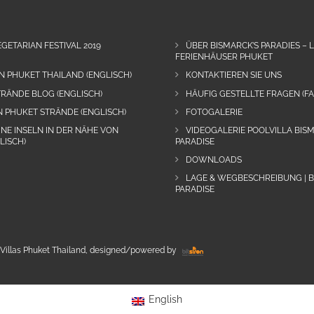
GETARIAN FESTIVAL 2019
ÜBER BISMARCK’S PARADIES – 
FERIENHÄUSER PHUKET
N PHUKET THAILAND (ENGLISCH)
KONTAKTIEREN SIE UNS
RÄNDE BLOG (ENGLISCH)
HÄUFIG GESTELLTE FRAGEN (FA
N PHUKET STRÄNDE (ENGLISCH)
FOTOGALERIE
INE INSELN IN DER NÄHE VON
VIDEOGALERIE POOLVILLA BIS
LISCH)
PARADISE
DOWNLOADS
LAGE & WEGBESCHREIBUNG | 
PARADISE
Villas Phuket Thailand, designed/powered by
English