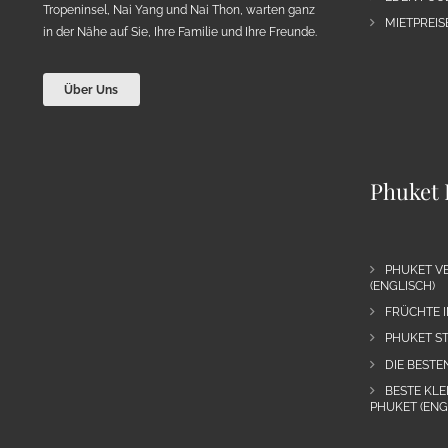
Tropeninsel, Nai Yang und Nai Thon, warten ganz
MIETPREIS
in der Nähe auf Sie, Ihre Familie und Ihre Freunde.
Über Uns
Phuket 
PHUKET VE
(ENGLISCH)
FRÜCHTE I
PHUKET ST
DIE BESTE
BESTE KLE
PHUKET (ENG