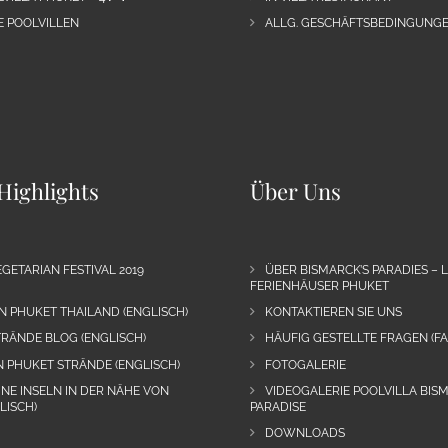
E POOLVILLEN
ALLG. GESCHÄFTSBEDINGUNGE
Highlights
Über Uns
GETARIAN FESTIVAL 2019
ÜBER BISMARCK’S PARADIES – 
FERIENHÄUSER PHUKET
N PHUKET THAILAND (ENGLISCH)
KONTAKTIEREN SIE UNS
RÄNDE BLOG (ENGLISCH)
HÄUFIG GESTELLTE FRAGEN (FA
N PHUKET STRÄNDE (ENGLISCH)
FOTOGALERIE
INE INSELN IN DER NÄHE VON
VIDEOGALERIE POOLVILLA BIS
LISCH)
PARADISE
DOWNLOADS