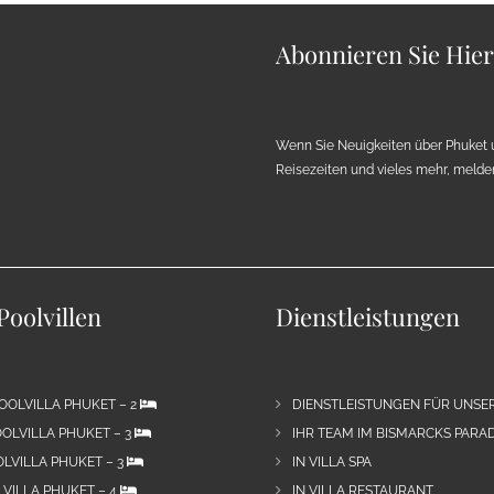
Abonnieren Sie Hie
Wenn Sie Neuigkeiten über Phuket 
Reisezeiten und vieles mehr, melden 
Poolvillen
Dienstleistungen
OOLVILLA PHUKET – 2
DIENSTLEISTUNGEN FÜR UNSE
OLVILLA PHUKET – 3
IHR TEAM IM BISMARCKS PARAD
LVILLA PHUKET – 3
IN VILLA SPA
VILLA PHUKET – 4
IN VILLA RESTAURANT