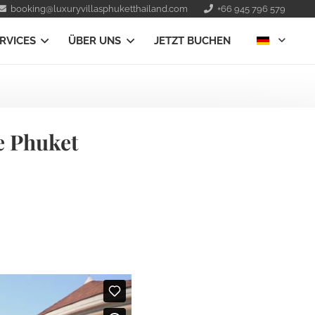
booking@luxuryvillasphuketthailand.com
+66 945 796 579
RVICES
ÜBER UNS
JETZT BUCHEN
e Phuket