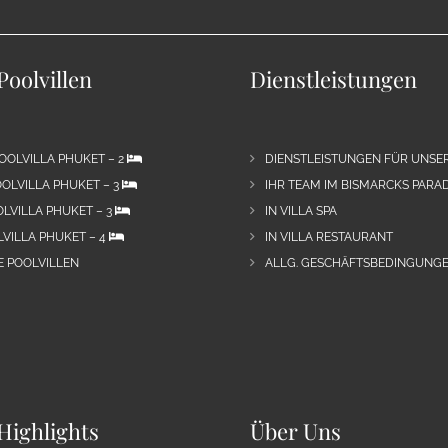
Poolvillen
Dienstleistungen
OOLVILLA PHUKET – 2
DIENSTLEISTUNGEN FÜR UNSE
OLVILLA PHUKET – 3
IHR TEAM IM BISMARCKS PARAD
LVILLA PHUKET – 3
IN VILLA SPA
VILLA PHUKET – 4
IN VILLA RESTAURANT
E POOLVILLEN
ALLG. GESCHÄFTSBEDINGUNGE
Highlights
Über Uns