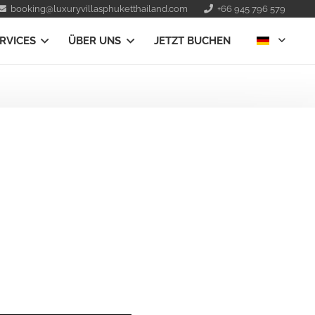
booking@luxuryvillasphuketthailand.com
+66 945 796 579
RVICES
ÜBER UNS
JETZT BUCHEN