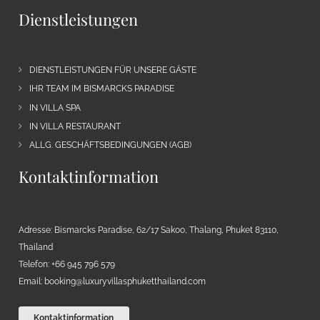
Dienstleistungen
DIENSTLEISTUNGEN FÜR UNSERE GÄSTE
IHR TEAM IM BISMARCKS PARADISE
IN VILLA SPA
IN VILLA RESTAURANT
ALLG. GESCHÄFTSBEDINGUNGEN (AGB)
Kontaktinformation
Adresse: Bismarcks Paradise, 62/17 Sakoo, Thalang, Phuket 83110,
Thailand
Telefon: +66 945 796 579
Email:
booking@luxuryvillasphuketthailand.com
Kontaktinformation