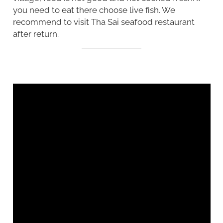
you need to eat there choose live fish. We
recommend to visit
Tha Sai seafood
restaurant
after return.