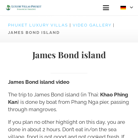
PHUKET LUXURY VILLAS
|
VIDEO GALLERY
|
JAMES BOND ISLAND
James Bond island
James Bond island video
The trip to James Bond island (in Thai:
Khao Phing
Kan
) is done by boat from Phang Nga pier, passing
through mangroves.
If you plan no other highlight on this day, you are
done in about 2 hours. Don’t eat in/on the sea
village, food is not good and not cooked fresh. If