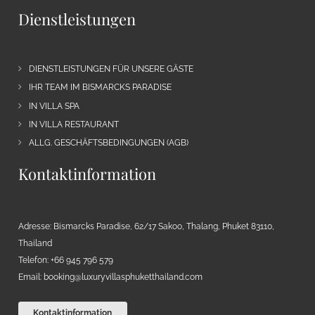
Dienstleistungen
DIENSTLEISTUNGEN FÜR UNSERE GÄSTE
IHR TEAM IM BISMARCKS PARADISE
IN VILLA SPA
IN VILLA RESTAURANT
ALLG. GESCHÄFTSBEDINGUNGEN (AGB)
Kontaktinformation
Adresse: Bismarcks Paradise, 62/17 Sakoo, Thalang, Phuket 83110,
Thailand
Telefon: +66 945 796 579
Email:
booking@luxuryvillasphuketthailand.com
Kontaktinformation