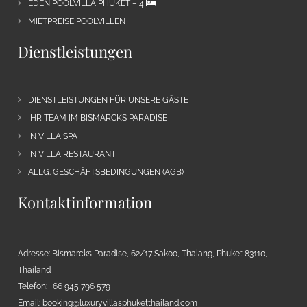
EDEN POOLVILLA PHUKET – 4
MIETPREISE POOLVILLEN
Dienstleistungen
DIENSTLEISTUNGEN FÜR UNSERE GÄSTE
IHR TEAM IM BISMARCKS PARADISE
IN VILLA SPA
IN VILLA RESTAURANT
ALLG. GESCHÄFTSBEDINGUNGEN (AGB)
Kontaktinformation
Adresse: Bismarcks Paradise, 62/17 Sakoo, Thalang, Phuket 83110,
Thailand
Telefon: +66 945 796 579
Email:
booking@luxuryvillasphuketthailand.com