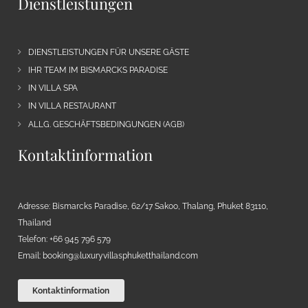
Dienstleistungen
DIENSTLEISTUNGEN FÜR UNSERE GÄSTE
IHR TEAM IM BISMARCKS PARADISE
IN VILLA SPA
IN VILLA RESTAURANT
ALLG. GESCHÄFTSBEDINGUNGEN (AGB)
Kontaktinformation
Adresse: Bismarcks Paradise, 62/17 Sakoo, Thalang, Phuket 83110,
Thailand
Telefon: +66 945 796 579
Email:
booking@luxuryvillasphuketthailand.com
Kontaktinformation